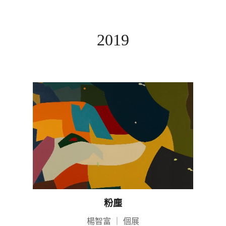
2019
粉塵
楊智富
｜
個展