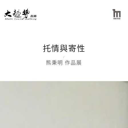
托情與寄性
/
熊秉明 作品展