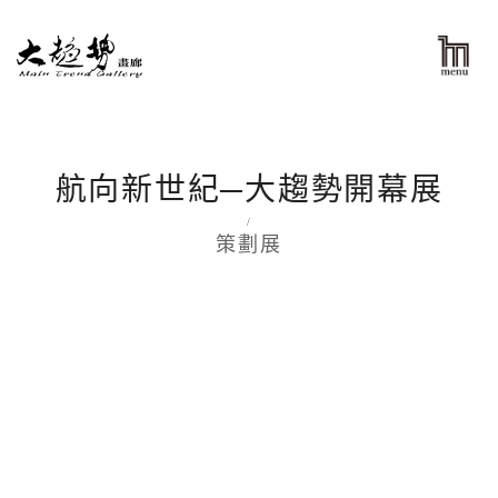
航向新世紀─大趨勢開幕展
/
策劃展