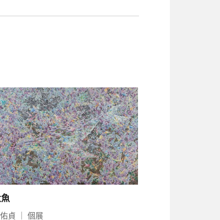
大魚
周佑貞
｜
個展