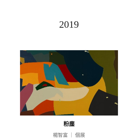
2019
粉塵
楊智富
｜
個展