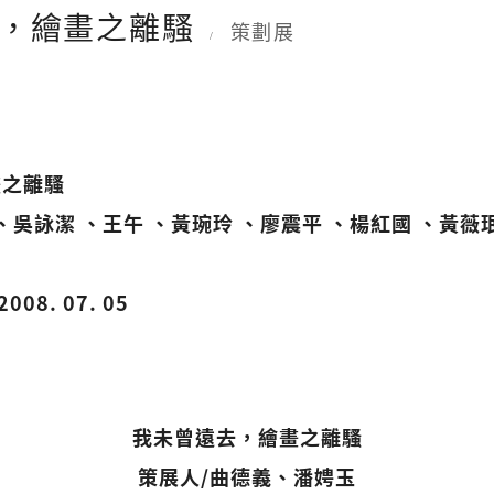
去，繪畫之離騷
策劃展
/
畫之離騷
、吳詠潔 、王午 、黃琬玲 、廖震平 、楊紅國 、黃薇
2008. 07. 05
我未曾遠去，繪畫之離騷
策展人/曲德義、潘娉玉