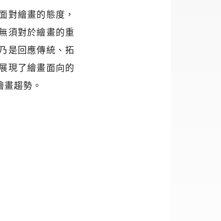
面對繪畫的態度，
無須對於繪畫的重
乃是回應傳統、拓
展現了繪畫面向的
繪畫趨勢。