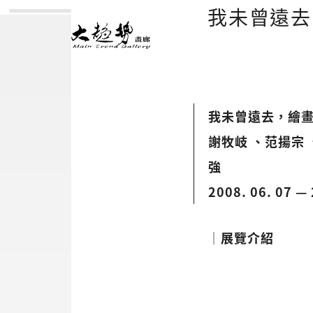
我未曾遠
我未曾遠去，繪
謝牧岐 、范揚宗 
強
2008. 06. 07 — 
│展覽介紹