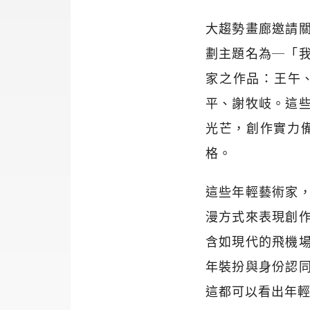
大趨勢畫廊邀請
劃主題名為─「
家之作品：王午
平、謝牧岐。這
光芒，創作實力
格。
這些年輕藝術家
漫方式來表現創
含如現代的飛機
年裝扮與身份認
這都可以看出年