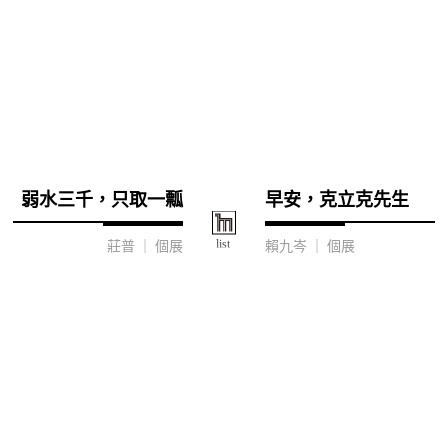
弱水三千，只取一瓢
早安，克立克先生
莊普 ｜ 個展
賴九岑 ｜ 個展