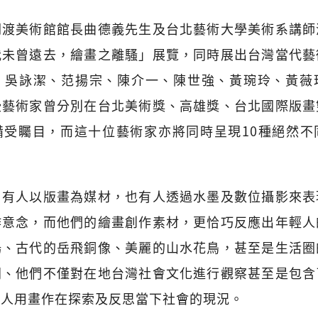
關渡美術館館長曲德義先生及台北藝術大學美術系講師
我未曾遠去，繪畫之離騷」展覽，同時展出台灣當代藝
、吳詠潔、范揚宗、陳介一、陳世強、黃琬玲、黃薇
些藝術家曾分別在台北美術獎、高雄獎、台北國際版畫
備受矚目，而這十位藝術家亦將同時呈現10種絕然不
，有人以版畫為媒材，也有人透過水墨及數位攝影來表
作意念，而他們的繪畫創作素材，更恰巧反應出年輕人
場、古代的岳飛銅像、美麗的山水花鳥，甚至是生活圈
同、他們不僅對在地台灣社會文化進行觀察甚至是包含
輕人用畫作在探索及反思當下社會的現況。