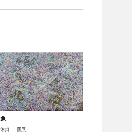
大魚
周佑貞
｜
個展