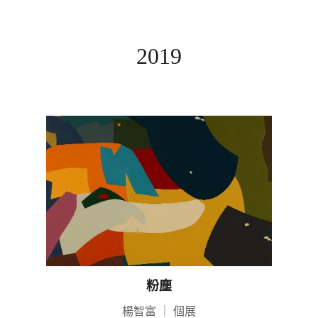
2019
粉塵
楊智富
｜
個展