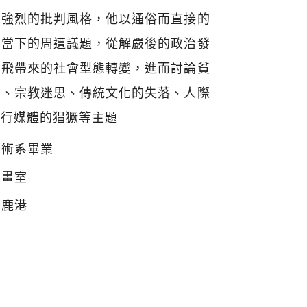
有強烈的批判風格，他以通俗而直接的
映當下的周遭議題，從解嚴後的政治發
起飛帶來的社會型態轉變，進而討論貧
濫、宗教迷思、傳統文化的失落、人際
流行媒體的猖獗等主題
美術系畢業
生畫室
灣鹿港