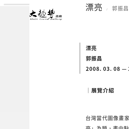
漂亮
郭振昌
/
漂亮
郭振昌
2008. 03. 08 — 
│展覽介紹
台灣當代圖像畫
亮」為題，畫中