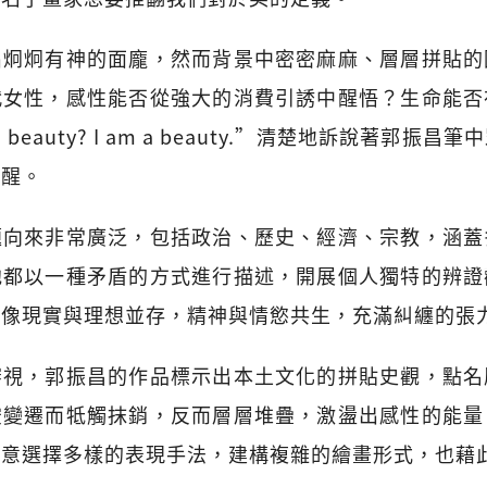
出炯炯有神的面龐，然而背景中密密麻麻、層層拼貼的
代女性，感性能否從強大的消費引誘中醒悟？生命能否
a beauty? I am a beauty.”清楚地訴說著郭振
覺醒。
題向來非常廣泛，包括政治、歷史、經濟、宗教，涵蓋
他都以一種矛盾的方式進行描述，開展個人獨特的辨證
圖像現實與理想並存，精神與情慾共生，充滿糾纏的張
審視，郭振昌的作品標示出本土文化的拼貼史觀，點名
空變遷而牴觸抹銷，反而層層堆疊，激盪出感性的能量
故意選擇多樣的表現手法，建構複雜的繪畫形式，也藉