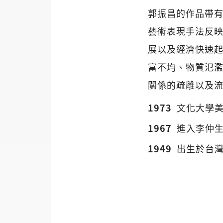
郭振昌的作品帶
藝術表現手法反
展以及經濟快速
富不均、物質氾
關係的疏離以及
1973
文化大學
1967
進入李仲
1949
出生於台