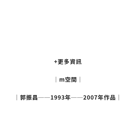
+更多資訊
｜m空間｜
｜郭振昌──1993年──2007年作品｜