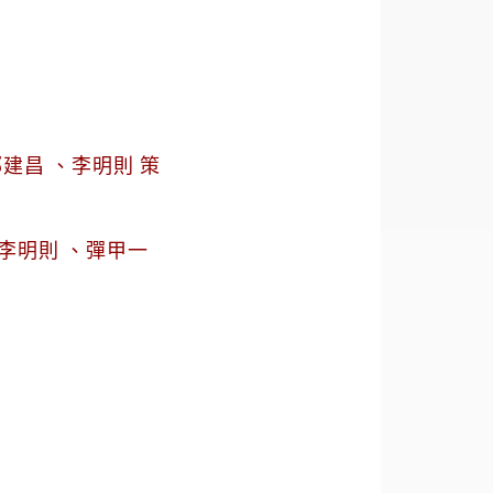
鄭建昌 、李明則 策
李明則 、彈甲一