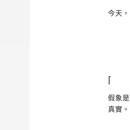
今天，
⌈
假象是
真實。