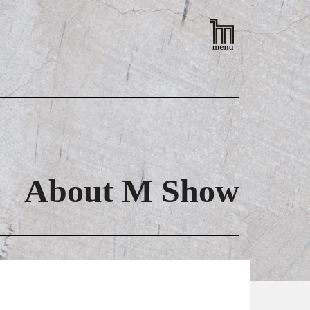
About M Show