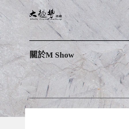
關於M Show