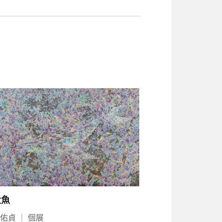
大魚
周佑貞
｜
個展