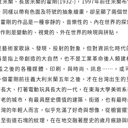
往米蘭、長居米蘭的霍剛(1932-)，1997年前往米
9-)，同樣以帶有色面及符號的抽象繪畫，卻呈顯了兩個
霍剛的作品是一種寧靜的、音樂性的、內在世界的探
創作則是變動的、視覺的、外在世界的映現與拼貼。
是藝術家歌詠、發現、投射的對象，但對資訊化時代
再是指上帝創造的大自然，也不是工業革命後人類建
濫之後的各種媒體、印刷，與時尚、訊息……，或
一個霍剛前往義大利米蘭五年之後，才在台灣出生的
警長大、打著電動玩具長大的一代，在東海大學美術系
古老的城市，有最具歷史價值的建築、街道，也有最時
台灣的年輕人而言，似乎充滿了好奇與想像，從櫥窗擺
乃至街道石塊的紋理，在在地交融著歷史的歲月痕跡與