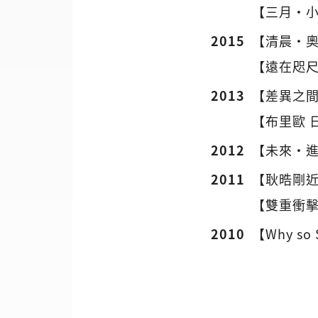
【三月・
2015
【清晨・
【遠在咫
2013
【差異之
【布里歐 
2012
【未來‧
2011
【耿晧剛
【雙重衝擊
2010
【Why s