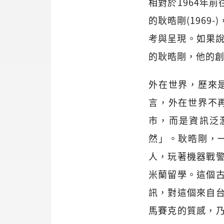
相對於1964年前
的耿晧剛(196
考與呈現。如果說
的耿晧剛，他的
外在世界，歷來
言，外在世界不
市，而是資訊泛
然」。耿晧剛，
人，玩著機器戰
米蘭留學。這個
訊，對這個來自
馬賽克的質感，