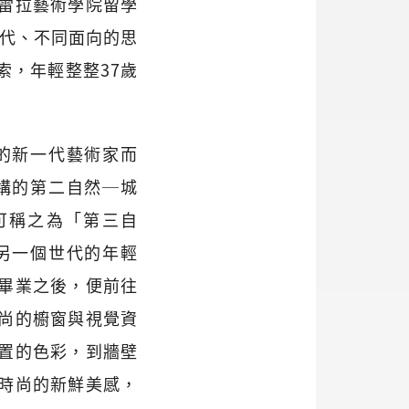
蘭布雷拉藝術學院留學
世代、不同面向的思
索，年輕整整37歲
的新一代藝術家而
構的第二自然─城
可稱之為「第三自
另一個世代的年輕
畢業之後，便前往
尚的櫥窗與視覺資
置的色彩，到牆壁
時尚的新鮮美感，