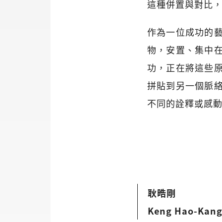
這種併置與對比
作為一位成功的
物，安置、集中
功，正在將這些
拼貼到另一個脈
不同的詮釋或感
耿晧剛
Keng Hao-Kan