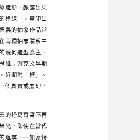
象造形，顯露出東
的格線中，章印出
德義的抽象作品常
在兩種抽象體系中
的幾何造型為主，
思維；游克文早期
。近期對「框」、
另一個真實或虛幻？
靈的抒寫寄寓不再
榮光，即使在當代
的追尋，一如蒙特