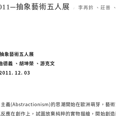
2011─抽象藝術五人展
李再鈐 、莊普 
/
─抽象藝術五人展
曲德義 、胡坤榮 、游克文
2011. 12. 03
義(Abstractionism)的思潮開始在歐洲萌芽，
感反應在創作上，試圖放棄純粹的實物描繪，開始創造