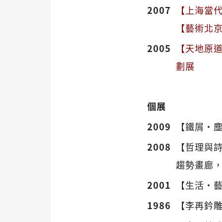
2007
【上海當代藝術
【藝術北京當代
2005
【天地原道
劃展
個展
2009
【鐵屑‧
2008
【哲理與
趨勢畫廊
2001
【生活‧
1986
【李再鈐