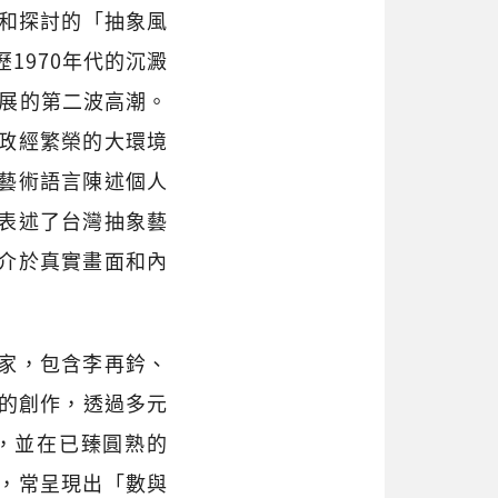
辯和探討的「抽象風
1970年代的沉澱
發展的第二波高潮。
政經繁榮的大環境
藝術語言陳述個人
表述了台灣抽象藝
介於真實畫面和內
家，包含李再鈐、
術的創作，透過多元
，並在已臻圓熟的
，常呈現出「數與