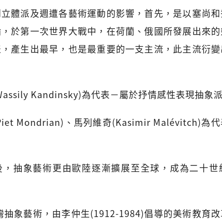
到立體派及週遭各藝術運動的影響，首先，是以塞尚和
論，於第一次世界大戰中，在荷蘭、俄國所發展出來的
表，產生出最早，也是最重要的一支主流，此主流衍變
ssily Kandinsky)為代表－屬於抒情感性表現抽象
t Mondrian)、馬列維奇(Kasimir Malévitc
後，抽象藝術更由歐陸逐漸擴展至全球，成為二十世
灣抽象藝術，由李仲生(1912-1984)倡導的美術教