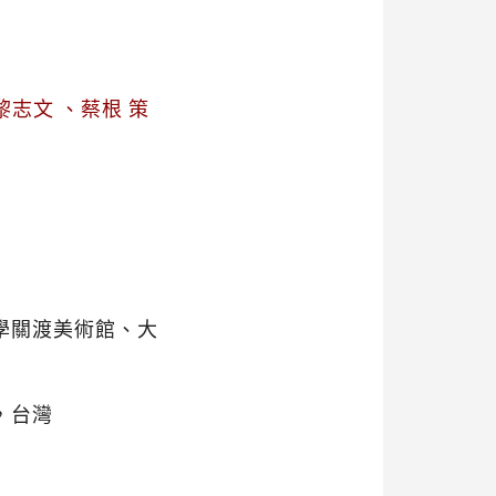
會
志文 、蔡根 策
學關渡美術館、大
，台灣