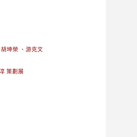
、胡坤榮 、游克文
淳 策劃展
會