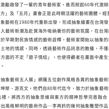
激勵啟發了一輩的青年藝術家，進而掀起60年代激
方」及「五月」畫會正是此時期活躍的藝術團體。經歷
象藝術在1980年代重新出發，形成抽象繪畫在台灣
引入藝術新潮及赴箕海外吸納養份的藝術氛圍，在台灣
別於早期對民族情感的藝術詮釋，藝術家開始以抽象的
、土地的情感，同時，透過藝術作品訊息的散播，不僅
兩方面的不定「遊子情結」，也使得觀者在畫面中產生
移。
─抽象藝術五人展」網羅五位創作風格各異的抽象藝術
坤榮、游克文，他們自80年代迄今，致力於抽象藝
洗禮，將西方的抽象思維與東方的精神哲學完善融合
作出風格鮮明的藝術作品─李再鈐的幾何抽象雕塑作品