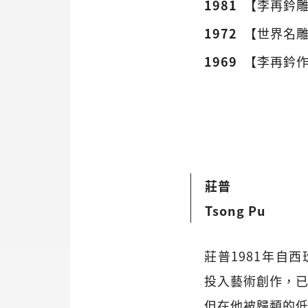
1981
【李再鈐
1972
【世界名
1969
【李再鈐
莊普
Tsong Pu
莊普1981年自
投入藝術創作，
但在他被歸類的