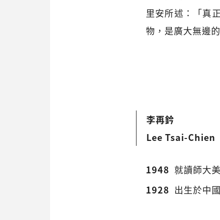
里安所述：「真
物，是廣大無邊
李再鈐
Lee Tsai-Chien
1948
就讀師大
1928
出生於中