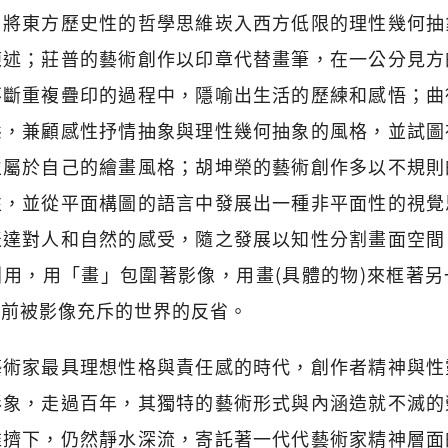
，將東方歷史性的哲學思維崁入西方低限的理性幾何抽
陳述；莊普的藝術創作以印章代替畫筆，在一公分見方
不斷重複疊印的過程中，隱喻出生活的歷練和感悟；曲
態，兼顧感性抒情抽象與理性幾何抽象的風格，並試圖
立屬於自己的繪畫風格；胡坤榮的藝術創作多以不規則
性，並從平面構圖的語言中發展出一種非平面性的視覺
表達對人和自然的感受，隨之發展以知性分割畫面空間
用，用「畫」包圍著影像，用畫(具體的物)來框著
當前被影像充斥的世界的反省。
藝術家最具理想性格與責任感的時代，創作者精神與性
形象，走過百年，其獨特的藝術形式與內涵造就不滅的
推擠下，仍然靜水深流，寄託著一代代藝術家精神層面