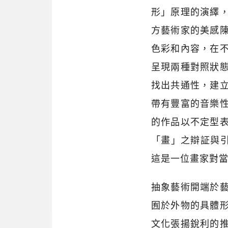
形」原理的演繹
方藝術家的美感
色彩和內容，在
呈現兩種對照狀
找出共通性，建
帶有豐富的音樂
的作品以不定型
「畫」之辯証與引
這是一位畫家對
抽象藝術開端於
囿於外物的具體
文化張揚銳利的