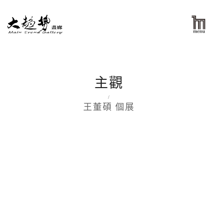
主觀
/
王董碩 個展