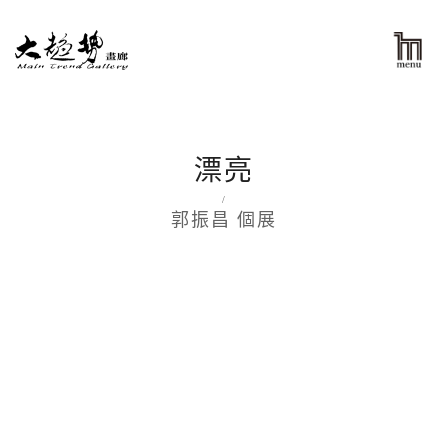
漂亮
/
郭振昌 個展