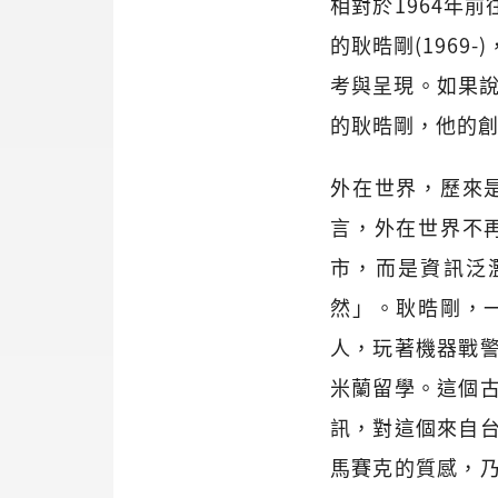
相對於1964年前
的耿晧剛(196
考與呈現。如果說
的耿晧剛，他的
外在世界，歷來
言，外在世界不
市，而是資訊泛
然」。耿晧剛，
人，玩著機器戰
米蘭留學。這個
訊，對這個來自
馬賽克的質感，