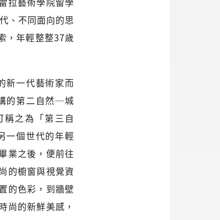
蘭布雷拉藝術學院留學
世代、不同面向的思
索，年輕整整37歲
的新一代藝術家而
構的第二自然─城
可稱之為「第三自
另一個世代的年輕
畢業之後，便前往
尚的櫥窗與視覺資
置的色彩，到牆壁
時尚的新鮮美感，