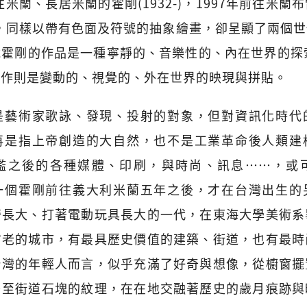
往米蘭、長居米蘭的霍剛(1932-)，1997年前往米
9-)，同樣以帶有色面及符號的抽象繪畫，卻呈顯了兩個
霍剛的作品是一種寧靜的、音樂性的、內在世界的探
創作則是變動的、視覺的、外在世界的映現與拼貼。
是藝術家歌詠、發現、投射的對象，但對資訊化時代
再是指上帝創造的大自然，也不是工業革命後人類建
濫之後的各種媒體、印刷，與時尚、訊息……，或
一個霍剛前往義大利米蘭五年之後，才在台灣出生的
警長大、打著電動玩具長大的一代，在東海大學美術系
古老的城市，有最具歷史價值的建築、街道，也有最時
台灣的年輕人而言，似乎充滿了好奇與想像，從櫥窗擺
乃至街道石塊的紋理，在在地交融著歷史的歲月痕跡與