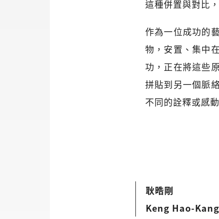
這種併置與對比
作為一位成功的
物，安置、集中
功，正在將這些
拼貼到另一個脈
不同的詮釋或感
耿晧剛
Keng Hao-Kan