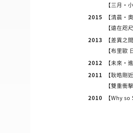
【三月・
2015
【清晨・
【遠在咫
2013
【差異之
【布里歐 
2012
【未來‧
2011
【耿晧剛
【雙重衝擊
2010
【Why s